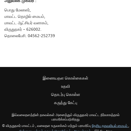
அலுவலக முகவரி :
பொது மேலாளர்,
மாவட்ட தொழில் மையம்,
மாவட்ட ஆட்சியர் வளாகம்,
விருதுநகர் – 626002.
தொலைபேசி. 04562-252739
இணையதள கொள்கைகள்
உதவி
தொடர்பு கொள்ள
கருத்து கேட்பு
இவ்வலைதளத்தின் தகவல்கள் அனைத்தும் விருதுநகர் மாவட்ட நிர்வாகத்தால்
பராமரிக்கப்படுகிறது
© விருதுநகர் மாவட்டம் , வலைதள உருவாக்கம் மற்றும் பராமரிப்பு
தேசிய தகவலியல் மையம்
,