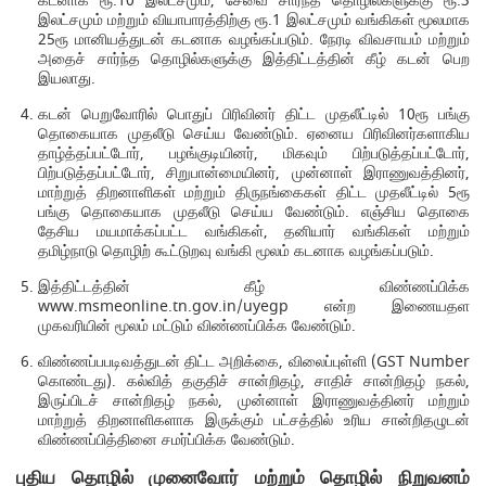
கடனாக ரூ.10 இலட்சமும், சேவை சார்ந்த தொழில்களுக்கு ரூ.3
இலட்சமும் மற்றும் வியாபாரத்திற்கு ரூ.1 இலட்சமும் வங்கிகள் மூலமாக
25ரூ மானியத்துடன் கடனாக வழங்கப்படும். நேரடி விவசாயம் மற்றும்
அதைச் சார்ந்த தொழில்களுக்கு இத்திட்டத்தின் கீழ் கடன் பெற
இயலாது.
கடன் பெறுவோரில் பொதுப் பிரிவினர் திட்ட முதலீட்டில் 10ரூ பங்கு
தொகையாக முதலீடு செய்ய வேண்டும். ஏனைய பிரிவினர்களாகிய
தாழ்த்தப்பட்டோர், பழங்குடியினர், மிகவும் பிற்படுத்தப்பட்டோர்,
பிற்படுத்தப்பட்டோர், சிறுபான்மையினர், முன்னாள் இராணுவத்தினர்,
மாற்றுத் திறனாளிகள் மற்றும் திருநங்கைகள் திட்ட முதலீட்டில் 5ரூ
பங்கு தொகையாக முதலீடு செய்ய வேண்டும். எஞ்சிய தொகை
தேசிய மயமாக்கப்பட்ட வங்கிகள், தனியார் வங்கிகள் மற்றும்
தமிழ்நாடு தொழிற் கூட்டுறவு வங்கி மூலம் கடனாக வழங்கப்படும்.
இத்திட்டத்தின் கீழ் விண்ணப்பிக்க
www.msmeonline.tn.gov.in/uyegp என்ற இணையதள
முகவரியின் மூலம் மட்டும் விண்ணப்பிக்க வேண்டும்.
விண்ணப்பபடிவத்துடன் திட்ட அறிக்கை, விலைப்புள்ளி (GST Number
கொண்டது). கல்வித் தகுதிச் சான்றிதழ், சாதிச் சான்றிதழ் நகல்,
இருப்பிடச் சான்றிதழ் நகல், முன்னாள் இராணுவத்தினர் மற்றும்
மாற்றுத் திறனாளிகளாக இருக்கும் பட்சத்தில் உரிய சான்றிதழுடன்
விண்ணப்பித்தினை சமர்ப்பிக்க வேண்டும்.
புதிய தொழில் முனைவோர் மற்றும் தொழில் நிறுவனம்