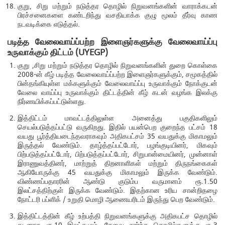
குறு, சிறு மற்றும் நடுத்தர தொழில் நிறுவனங்களின் வாராக்கடன்
பிரச்சனைகளை கண்டறிந்து வசதியாக்க குழு மூலம் தீர்வு காண
நடவடிக்கை எடுத்தல்.
படித்த வேலைவாய்ப்பற்ற இளைஞர்களுக்கு வேலைவாய்ப்பு
உருவாக்கும் திட்டம் (UYEGP)
குறு ,சிறு மற்றும் நடுத்தர தொழில் நிறுவனங்களின் துறை கொள்கை
2008-ன் கீழ் படித்த வேலைவாய்ப்பற்ற இளைஞர்களுக்கும், சமூகத்தில்
பின்தங்கியுள்ள மக்களுக்கும் வேலைவாய்ப்பு உருவாக்கும் நோக்குடன்
வேலை வாய்ப்பு உருவாக்கும் திட்டத்தின் கீழ் கடன் வழங்க இலக்கு
நிர்ணயிக்கப்பட்டுள்ளது.
இத்திட்டம் மாவட்டத்திலுள்ள அனைத்து பகுதிகளிலும்
செயல்படுத்தப்பட்டு வருகிறது. இதில் பயன்பெற குறைந்த பட்சம் 18
வயது பூர்த்தியடைந்தவராகவும் அதிகபட்சம் 35 வயதுக்கு மிகாமலும்
இருத்தல் வேண்டும். தாழ்த்தப்பட்டோர், பழங்குடியினர், மிகவும்
பிற்படுத்தப்பட்டோர், பிற்படுத்தப்பட்டோர், சிறுபான்மையினர், முன்னாள்
இராணுவத்தினர், மாற்றுத் திறனாளிகள் மற்றும் திருநங்கைகள்
ஆகியோருக்கு 45 வயதுக்கு மிகாமலும் இருக்க வேண்டும்.
விண்ணப்பதாரரின் ஆண்டு குடும்ப வருமானம் ரூ.1.50
இலட்சத்திற்குள் இருக்க வேண்டும். இதற்கான உரிய சான்றிதழை
நோட்டரி பப்ளிக் / உறுதி மொழி ஆணையரிடம் இருந்து பெற வேண்டும்.
இத்திட்டத்தின் கீழ் உற்பத்தி நிறுவனங்களுக்கு அதிகபட்ச தொழில்