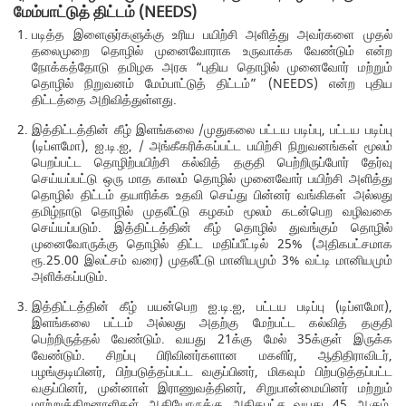
மேம்பாட்டுத் திட்டம் (NEEDS)
படித்த இளைஞர்களுக்கு உரிய பயிற்சி அளித்து அவர்களை முதல்
தலைமுறை தொழில் முனைவோராக உருவாக்க வேண்டும் என்ற
நோக்கத்தோடு தமிழக அரசு “புதிய தொழில் முனைவோர் மற்றும்
தொழில் நிறுவனம் மேம்பாட்டுத் திட்டம்” (NEEDS) என்ற புதிய
திட்டத்தை அறிவித்துள்ளது.
இத்திட்டத்தின் கீழ் இளங்கலை /முதுகலை பட்டய படிப்பு, பட்டய படிப்பு
(டிப்ளமோ), ஐ.டி.ஐ, / அங்கீகரிக்கப்பட்ட பயிற்சி நிறுவனங்கள் மூலம்
பெறப்பட்ட தொழிற்பயிற்சி கல்வித் தகுதி பெற்றிருப்போர் தேர்வு
செய்யப்பட்டு ஒரு மாத காலம் தொழில் முனைவோர் பயிற்சி அளித்து
தொழில் திட்டம் தயாரிக்க உதவி செய்து பின்னர் வங்கிகள் அல்லது
தமிழ்நாடு தொழில் முதலீட்டு கழகம் மூலம் கடன்பெற வழிவகை
செய்யப்படும். இத்திட்டத்தின் கீழ் தொழில் துவங்கும் தொழில்
முனைவோருக்கு தொழில் திட்ட மதிப்பீட்டில் 25% (அதிகபட்சமாக
ரூ.25.00 இலட்சம் வரை) முதலீட்டு மானியமும் 3% வட்டி மானியமும்
அளிக்கப்படும்.
இத்திட்டத்தின் கீழ் பயன்பெற ஐ.டி.ஐ, பட்டய படிப்பு (டிப்ளமோ),
இளங்கலை பட்டம் அல்லது அதற்கு மேற்பட்ட கல்வித் தகுதி
பெற்றிருத்தல் வேண்டும். வயது 21க்கு மேல் 35க்குள் இருக்க
வேண்டும். சிறப்பு பிரிவினர்களான மகளிர், ஆதிதிராவிடர்,
பழங்குடியினர், பிற்படுத்தப்பட்ட வகுப்பினர், மிகவும் பிற்படுத்தப்பட்ட
வகுப்பினர், முன்னாள் இராணுவத்தினர், சிறுபான்மையினர் மற்றும்
மாற்றுத்திறனாளிகள் ஆகியோருக்கு அதிகபட்ச வயது 45 ஆகும்.