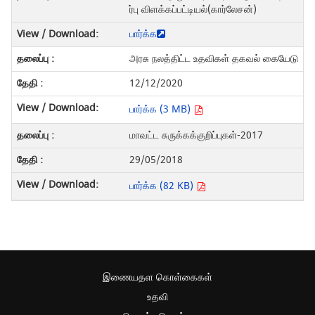
ர்பு விளக்கப்பட்டியல்(கார்லேசன்)
பார்க்க
அரசு நலத்திட்ட உதவிகள் தகவல் கையேடு
12/12/2020
பார்க்க (3 MB)
மாவட்ட சுருக்கக்குறிப்புகள்-2017
29/05/2018
பார்க்க (82 KB)
இணையதள கொள்கைகள்
உதவி